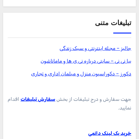
تبلیغات متنی
جالبز – مجله اینترنتی و سبک زندگی
بیا نی نی – سایتی درباره نی ی ها و ماماناشون
دکورز – دکوراسیون منزل و مبلمان اداری و تجاری
جهت سفارش و درج تبلیغات از بخش
سفارش تبلیغات
اقدام
نمایید.
خرید بک لینک دائمی