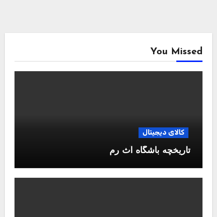
You Missed
کالای دیجیتال
تاریخچه باشگاه آث رم