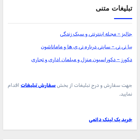
تبلیغات متنی
جالبز – مجله اینترنتی و سبک زندگی
بیا نی نی – سایتی درباره نی ی ها و ماماناشون
دکورز – دکوراسیون منزل و مبلمان اداری و تجاری
جهت سفارش و درج تبلیغات از بخش
سفارش تبلیغات
اقدام
نمایید.
خرید بک لینک دائمی