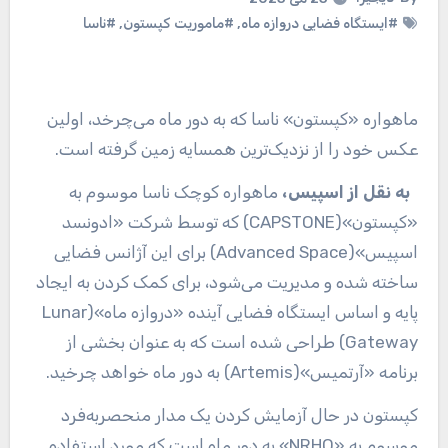
#ایستگاه فضایی دروازه ماه
,
#ماموریت کپستون
,
#ناسا
ماهواره «کپستون» ناسا که به دور ماه می‌چرخد، اولین
عکس خود را از نزدیک‌ترین همسایه زمین گرفته است.
به نقل از اسپیس،
ماهواره کوچک ناسا موسوم به
«کپستون»(CAPSTONE) که توسط شرکت «ادونسد
اسپیس»(Advanced Space) برای این آژانس فضایی
ساخته شده و مدیریت می‌شود، برای کمک کردن به ایجاد
پایه و اساس ایستگاه فضایی آینده «دروازه ماه»(Lunar
Gateway) طراحی شده است که به عنوان بخشی از
برنامه «آرتمیس»(Artemis) به دور ماه خواهد چرخید.
کپستون در حال آزمایش کردن یک مدار منحصربه‌فرد
موسوم به «NRHO» به دور ماه است که مورد استفاده