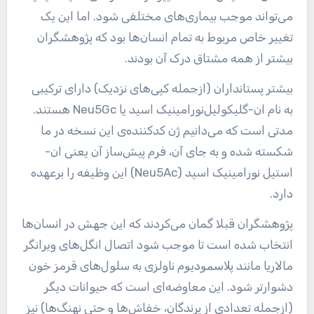
می‌تواند موجب بیماری‌های مختلفی شود. اما این یک
تغییر خاص مربوط به تمام انسان‌ها بود که پژوهشگران
بیشتر از همه مشتاق درک آن بودند.
بیشتر پستانداران (ازجمله کپی‌های نزدیک) دارای ترکیبی
به نام ان-گلیکولیل‌نورامینیک اسید یا Neu5Gc هستند.
مدتی است که می‌دانیم ژن کدکننده‌ی این نسخه در ما
شکسته شده و به جای آن، فرم پیش‌ساز آن یعنی ان-
استیل نورامینیک اسید (Neu5Ac) این وظیفه را برعهده
دارد.
پژوهشگران قبلا گمان می‌کردند که این جهش در انسان‌ها
انتخاب شده است تا موجب شود اتصال انگل‌های ویرانگر
مالاریا مانند ﭘﻼﺳﻤﻮدﯾﻮم ناولزی به سلول‌های قرمز خون
دشوارتر شود. این معاوضه‌ای است که حیوانات دیگر
(ازجمله تعدادی از پرندگان، خفاش‌ها و حتی نهنگ‌ها) نیز