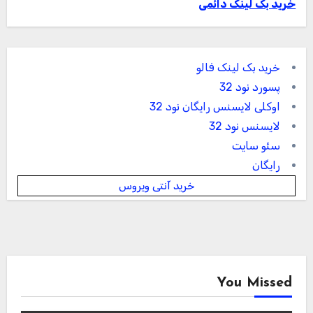
خرید بک لینک دائمی
خرید بک لینک فالو
پسورد نود 32
اوکلی لایسنس رایگان نود 32
لایسنس نود 32
سئو سایت
رایگان
خرید آنتی ویروس
You Missed