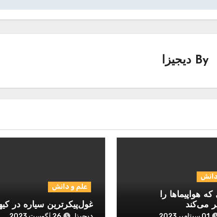
By
دیجیزا
دانش
علم و دانش
که هواپیماها را
ر می‌کند
غول‌پیکرترین سیاره در کیه
دیجیزا
01 سپتامبر 2023
26 آگوست 2023