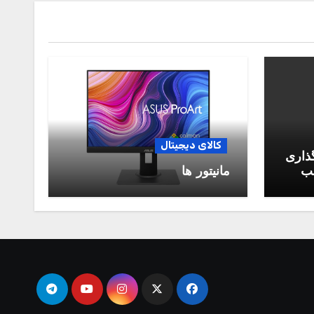
کالای دیجیتال
گذاری
سب
مانیتور ها