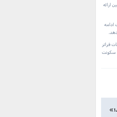
ن ارائه
 ادامه
دهد.
ت فراتر
یت سکونت
د!