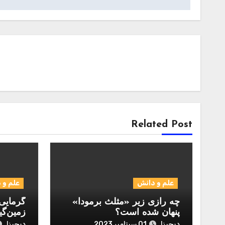
Related Post
علم و دانش
علم و 
چه رازی زیر «مثلث برمودا»
گرمایی 
پنهان شده است؟
زمین‌گی
دیجیزا
دیجیزا
01 سپتامبر 2023