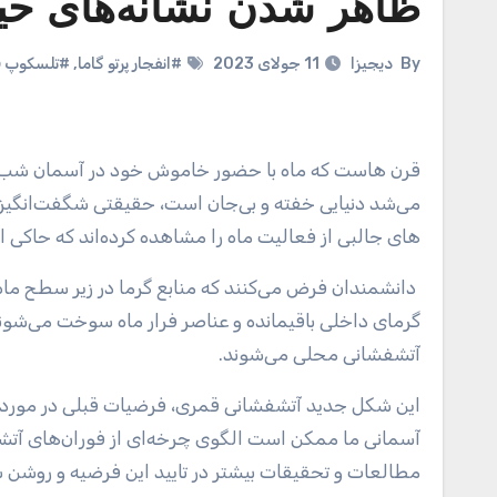
ظاهر شدن نشانه‌های حیا
By
دیجیزا
11 جولای 2023
#انفجار پرتو گاما
,
#تلسکوپ ف
قرن هاست که ماه با حضور خاموش خود در آسمان شب، بشریت را مجذوب خود کرده‌است. اکتشافات اخیر که مدت‌ها تصور
می‌شد دنیایی خفته و بی‌جان است، حقیقتی شگفت‌انگیز 
های جالبی از فعالیت ماه را مشاهده کرده‌اند که حاک
دانشمندان فرض می‌کنند که منابع گرما در زیر سطح ماه می‌تواند ناشی از وجود مخازن ماگمای مذاب باشد. این مخازن که توسط
گرمای داخلی باقیمانده و عناصر فرار ماه سوخت می‌شوند
آتشفشانی محلی می‌شوند.
این شکل جدید آتشفشانی قمری، فرضیات قبلی در مورد ث
آسمانی ما ممکن است الگوی چرخه‌ای از فوران‌های آتشفش
مطالعات و تحقیقات بیشتر در تایید این فرضیه و روشن 