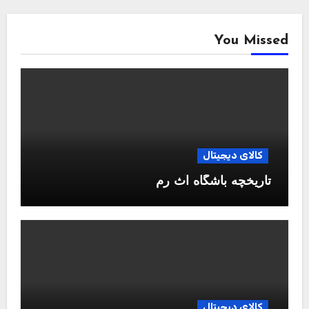
You Missed
کالای دیجیتال
تاریخچه باشگاه آث رم
کالای دیجیتال