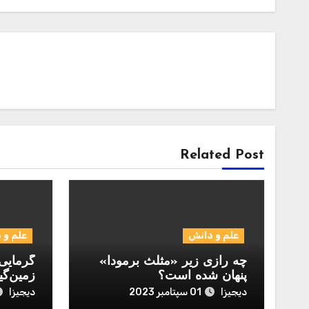
Related Post
علم و دانش
علم و 
چه رازی زیر «مثلث برمودا»
گرمایی 
پنهان شده است؟
زمین‌گی
دیجیزا
دیجیزا
01 سپتامبر 2023