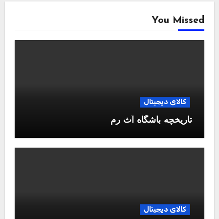
You Missed
کالای دیجیتال
تاریخچه باشگاه آث رم
کالای دیجیتال