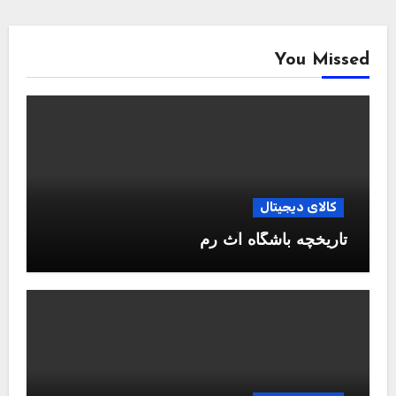
You Missed
کالای دیجیتال
تاریخچه باشگاه آث رم