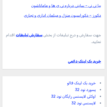
بیا نی نی – سایتی درباره نی ی ها و ماماناشون
دکورز – دکوراسیون منزل و مبلمان اداری و تجاری
جهت سفارش و درج تبلیغات از بخش
سفارش تبلیغات
اقدام
نمایید.
خرید بک لینک دائمی
خرید بک لینک فالو
پسورد نود 32
اوکلی لایسنس رایگان نود 32
لایسنس نود 32