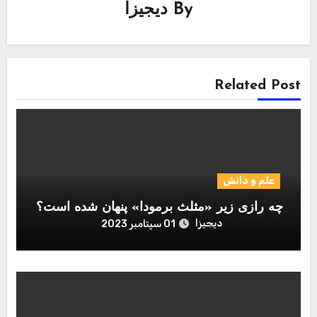
By
دیجیزا
Related Post
علم و دانش
چه رازی زیر «مثلث برمودا» پنهان شده است؟
دیجیزا
01 سپتامبر 2023