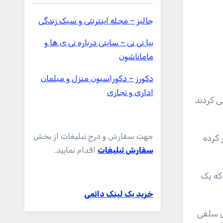
جالبز – مجله اینترنتی و سبک زندگی
بیا نی نی – سایتی درباره نی ی ها و
ماماناشون
دکورز – دکوراسیون منزل و مبلمان
اداری و تجاری
ایی هابل سعی کردند
جهت سفارش و درج تبلیغات از بخش
 کرده
سفارش تبلیغات
اقدام نمایید.
ست که یک
خرید بک لینک دائمی
ن سلفی