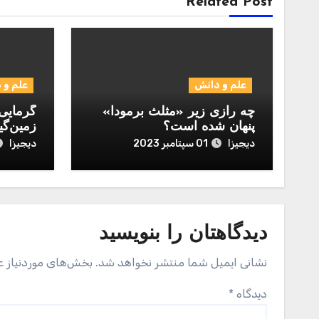
Related Post
علم و دانش
علم و 
چه رازی زیر «مثلث برمودا»
گرمایی 
پنهان شده است؟
زمین‌گی
دیجیزا
دیجیزا
01 سپتامبر 2023
دیدگاهتان را بنویسید
نشانی ایمیل شما منتشر نخواهد شد.
بخش‌های موردنیاز ع
دیدگاه
*