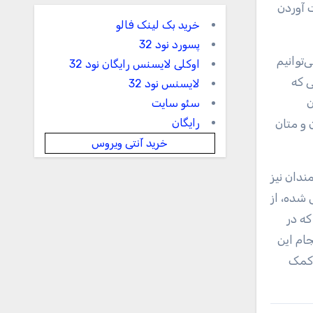
 آوردن
خرید بک لینک فالو
پسورد نود 32
‌توانیم
اوکلی لایسنس رایگان نود 32
ی که
لایسنس نود 32
ن
سئو سایت
رایگان
 و متان
خرید آنتی ویروس
شمندان نیز
 شده، از
که در
جام این
 کمک