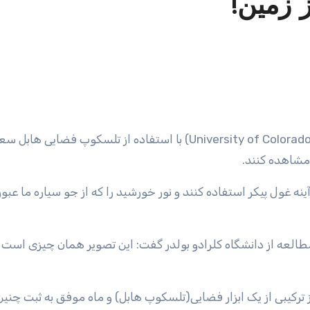
 زمین!
/ اخترفیزیکدانان دانشگاه کلرادو بولدر(University of Colorado Boulder) با استفاده از تلسکوپ فض
 مشاهده کنند.
ینه غول پیکر استفاده کنند و نور خورشید را که از جو سیاره ما عبور
Allison Youngblood) محقق این مطالعه از دانشگاه کلرادو بولدر گفت: این تصویر همان چیزی ا
ترکیبی از یک ابزار فضایی(تلسکوپ هابل) و ماه موفق به ثبت چنی