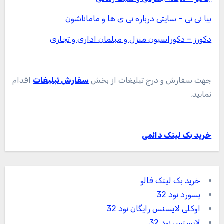
بیا نی نی – سایتی درباره نی ی ها و ماماناشون
دکورز – دکوراسیون منزل و مبلمان اداری و تجاری
جهت سفارش و درج تبلیغات از بخش
سفارش تبلیغات
اقدام
نمایید.
خرید بک لینک دائمی
خرید بک لینک فالو
پسورد نود 32
اوکلی لایسنس رایگان نود 32
لایسنس نود 32