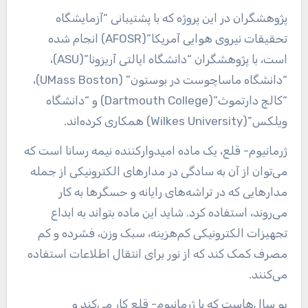
پژوهشگران در این پروژه که با پشتیبانی “آزمایشگاه
تحقیقات نیروی هوایی آمریکا”(AFOSR) انجام شده
است، با پژوهشگران “دانشگاه ایالتی آریزونا”(ASU)،
“دانشگاه ماساچوست در بوستون” (UMass Boston)،
“کالج دارتموث”(Dartmouth College) و “دانشگاه
ویلکس”(Wilkes University) همکاری کرده‌اند.
ژرمانیوم- قلع، یک ماده امیدوارکننده نیمه رسانا است که
می‌توان از آن به سادگی در مدارهای الکترونیکی از جمله
مدارهایی که در تراشه‌های رایانه و حسگرها به کار
می‌روند، استفاده کرد. شاید این ماده بتواند به ابداع
تجهیزات الکترونیکی کم‌هزینه، سبک وزن، فشرده و کم
مصرف کمک کند که از نور برای انتقال اطلاعات استفاده
می‌کنند.
یو سال‌هاست که با ژرمانیوم- قلع کار می‌کند و