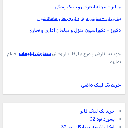
جالبز – مجله اینترنتی و سبک زندگی
بیا نی نی – سایتی درباره نی ی ها و ماماناشون
دکورز – دکوراسیون منزل و مبلمان اداری و تجاری
جهت سفارش و درج تبلیغات از بخش
سفارش تبلیغات
اقدام
نمایید.
خرید بک لینک دائمی
خرید بک لینک فالو
پسورد نود 32
اوکلی لایسنس رایگان نود 32