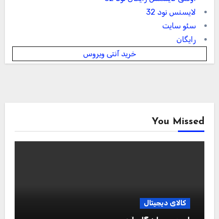
لایسنس نود 32
سئو سایت
رایگان
خرید آنتی ویروس
You Missed
کالای دیجیتال