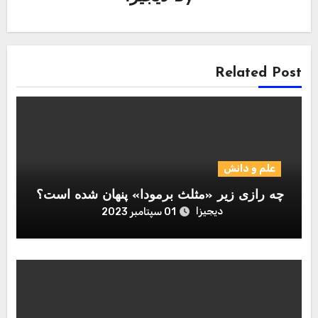
Related Post
علم و دانش
چه رازی زیر «مثلث برمودا» پنهان شده است؟
دیجیزا
01 سپتامبر 2023