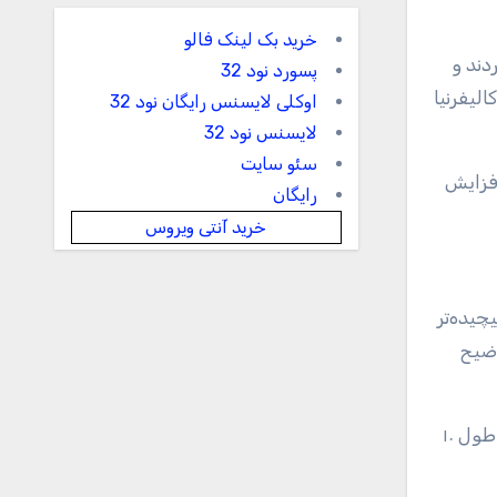
خرید بک لینک فالو
دند و
پسورد نود 32
لیفرنیا
اوکلی لایسنس رایگان نود 32
لایسنس نود 32
سئو سایت
وا شاهد افزایش
رایگان
خرید آنتی ویروس
چیده‌تر
وضیح
این دودمان که به نام D۴h شناخته می‌شود، در این پژوهش مورد بررسی قرار گرفت و به گروه اجازه داد تا اجداد مادری را در طول ۱۰