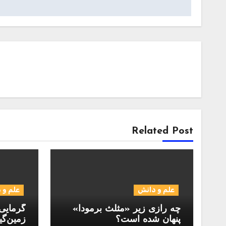
Related Post
علم و دانش
علم و 
چه رازی زیر «مثلث برمودا»
گرمایی 
پنهان شده است؟
زمین‌گی