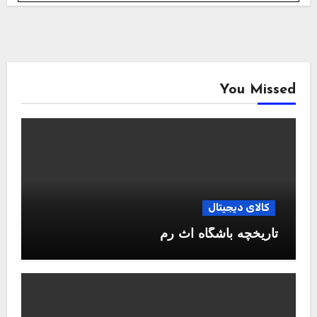
You Missed
کالای دیجیتال
تاریخچه باشگاه آث رم