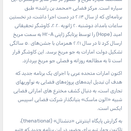
سیاره است. مرکز فضایی «محمد بن راشد» طبق
برنامه‌ای که از سال ۲۰۱۴ در دست اجرا داشت، در نخستین
ساعات بامداد دوشنبه ۲۰ ژانویه ۲۰۲۰، کاوشگر تحقیقاتی
امید (Hope) را توسط پرتابگر ژاپنی H۲-A به سمت مریخ
ارسال کرد تا در سال ۲۰۲۱ همزمان با جشن‌های ۵۰ سالگی
تشکیل دولت امارات به جو مریخ برسد. این کاوشگر قرار
است تا به مطالعه روزانه و فصلی جو مریخ بپردازد.
اکنون امارات متحده عربی با اجرای یک برنامه جدید که
هدف آن تبدیل ایده‌های پروژه‌های فضایی به نوآوریهای
تجاری است، به دنبال کشف مخترع های اماراتی فضایی
شبیه «الون ماسک» بنیانگذار شرکت فضایی اسپیس
ایکس است.
به گزارش پایگاه اینترنتی «دنشنال» (thenational)،
تاکنون چهار تیم برای حضور در این برنامه جدید که «نیو