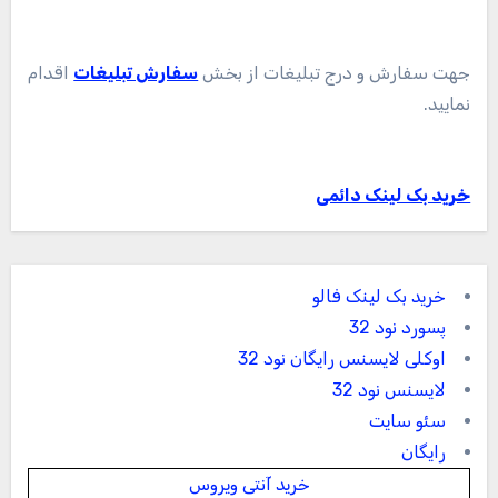
جهت سفارش و درج تبلیغات از بخش
سفارش تبلیغات
اقدام
نمایید.
خرید بک لینک دائمی
خرید بک لینک فالو
پسورد نود 32
اوکلی لایسنس رایگان نود 32
لایسنس نود 32
سئو سایت
رایگان
خرید آنتی ویروس