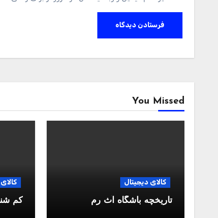
You Missed
کالای دیجیتال
کالای 
تاریخچه باشگاه آث رم
کم شن