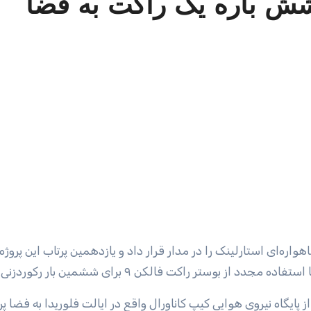
ش باره یک راکت به فضا
ینترنت ماهواره‌ای استارلینک را در مدار قرار داد و یازدهمین پرتاب این پروژه ر
وستر راکت فالکن ۹ برای ششمین بار رکوردزنی کرد.
روب سه شنبه ساعت ۱۹:۰۱ به وقت ایران راکت فالکن ۹ از پایگاه نیروی هوایی کیپ کاناورال واقع در ایالت فلوریدا به