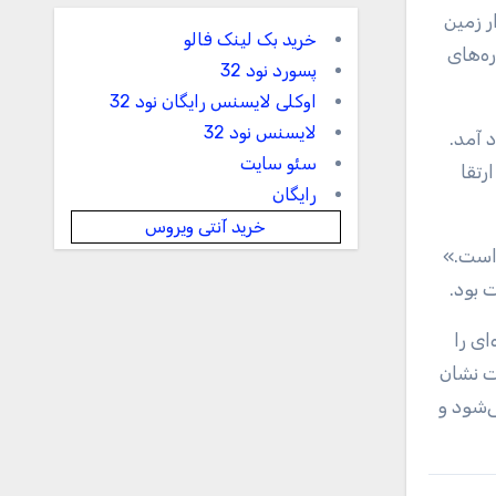
 ماهواره SkySat متعلق به شرکت Planet را در مدار زمین
خرید بک لینک فالو
ماهواره‌های
پسورد نود 32
اوکلی لایسنس رایگان نود 32
لایسنس نود 32
ن بار با موفقیت روی کشتی خودران Of Course I Still Love You فرود آمد.
سئو سایت
رتقا
رایگان
خرید آنتی ویروس
 است.»
‌ای را
ت نشان
‌شود و