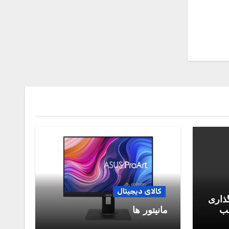
کالای دیجیتال
گذاری
سب
مانیتور ها