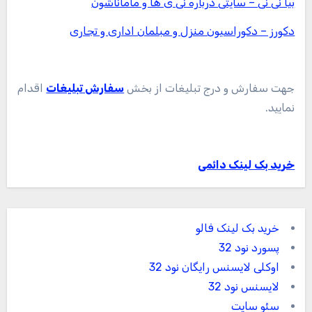
بیا نی نی – سایتی درباره نی ی ها و ماماناشون
دکورز – دکوراسیون منزل و مبلمان اداری و تجاری
جهت سفارش و درج تبلیغات از بخش
سفارش تبلیغات
اقدام
نمایید.
خرید بک لینک دائمی
خرید بک لینک فالو
پسورد نود 32
اوکلی لایسنس رایگان نود 32
لایسنس نود 32
سئو سایت