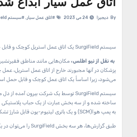
اتاق عمل سیار ابداع شد
By
دیجیزا
24 می 2023
#اتاق عمل سیار
,
#سیستم SurgiField
سیستم SurgiField یک اتاق عمل استریل کوچک و قابل حمل است که می‌توان آن را در عرض چند دقیقه بر روی بدن بیمار نصب کرد.
به نقل از نیو اطلس،
مکان‌هایی مانند مناطق فقیرنشین
می‌شود، زیرا اساساً یک اتاق عمل کوچک و قابل حمل اس
سیستم SurgiField توسط یک شرکت بیرون آمده از دل موسسه فناوری ماساچوست(MIT) موسوم به سرجی‌باکس(SurgiBox)
به پمپ هوا(SCM) و یک باتری لیتیوم-یون قابل شارژ تشکیل شده است.
طبق گزارش‌ها، هر سه بخش SurgiField را می‌توان در یک کوله پشتی حمل کرد و تنها ظرف چند دقیقه کنار هم قرار داد و برپا کرد.