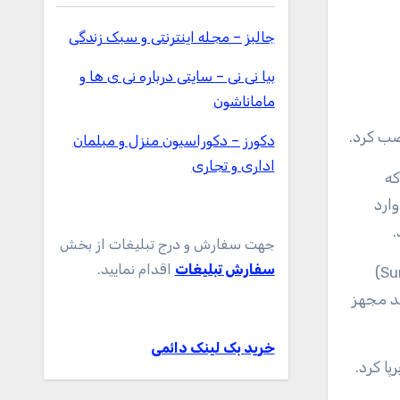
جالبز – مجله اینترنتی و سبک زندگی
بیا نی نی – سایتی درباره نی ی ها و
ماماناشون
دکورز – دکوراسیون منزل و مبلمان
اداری و تجاری
که
 از اتاق عمل استریل، عمل جراحی انجام دهند. اینجاست که سیستم سرجی‌فیلد(SurgiField) وارد
.
جهت سفارش و درج تبلیغات از بخش
سفارش تبلیغات
اقدام نمایید.
یک ماژول کنترل هوشمند مجهز
خرید بک لینک دائمی