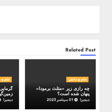
Related Post
علم و دانش
علم و 
چه رازی زیر «مثلث برمودا»
گرمایی 
پنهان شده است؟
زمین‌گی
دیجیزا
دیجیزا
01 سپتامبر 2023