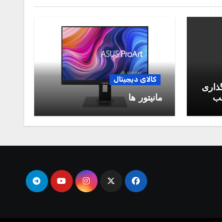
کالای دیجیتال
گذاری
سب
مانیتور ها