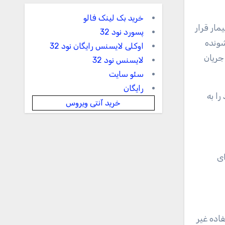
خرید بک لینک فالو
ار قرار
پسورد نود 32
شونده
اوکلی لایسنس رایگان نود 32
جریان
لایسنس نود 32
سئو سایت
رایگان
ا به
خرید آنتی ویروس
رش‌های
اده غیر