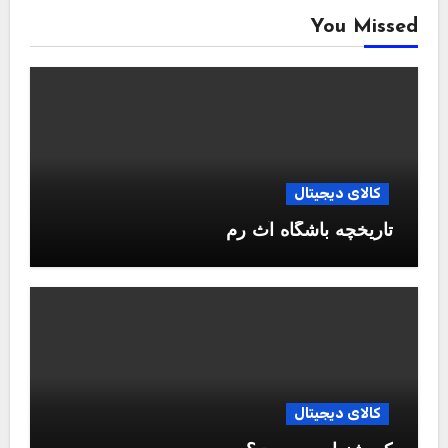
You Missed
کالای دیجیتال
تاریخچه باشگاه آث رم
کالای دیجیتال