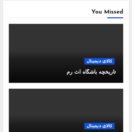
You Missed
کالای دیجیتال
تاریخچه باشگاه آث رم
کالای دیجیتال