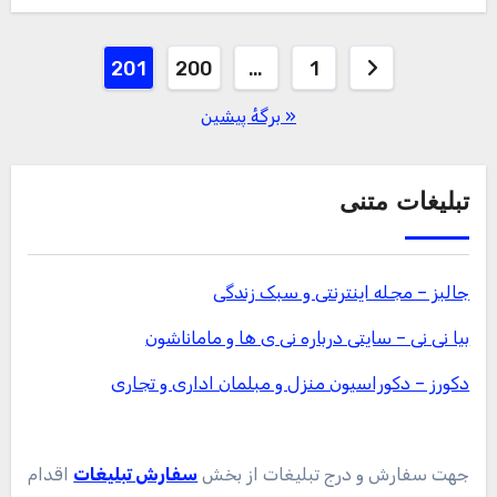
صفحه‌بندی
201
200
…
1
نوشته‌ها
« برگه‌ٔ پیشین
تبلیغات متنی
جالبز – مجله اینترنتی و سبک زندگی
بیا نی نی – سایتی درباره نی ی ها و ماماناشون
دکورز – دکوراسیون منزل و مبلمان اداری و تجاری
جهت سفارش و درج تبلیغات از بخش
سفارش تبلیغات
اقدام