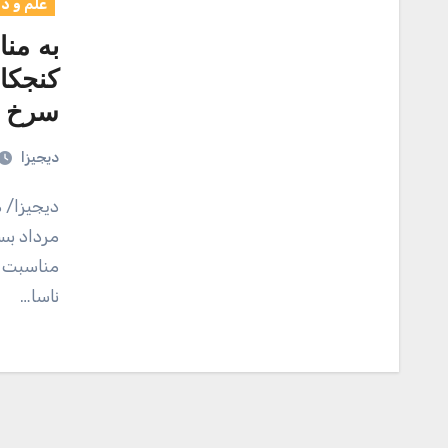
علم و د
به من
سرخ
دیجیزا
دیجیزا/ مریخ نورد کنجکاوی (Curiosity) ۱۵ مرداد ۱۳۹۱ (یا ۱۶
مرداد بس
مناسبت ه
ناسا…