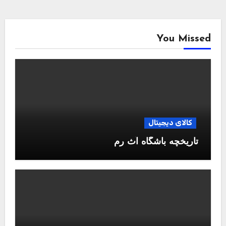
You Missed
کالای دیجیتال
تاریخچه باشگاه آث رم