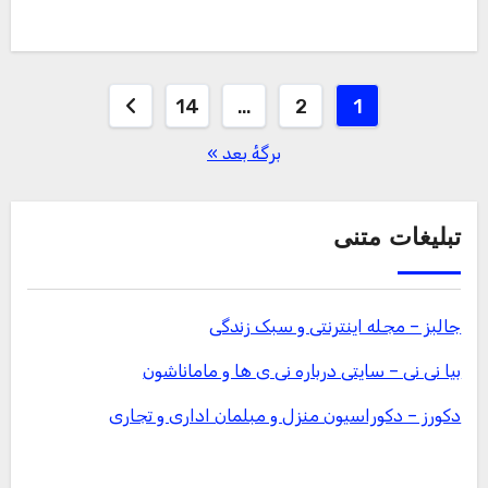
صفحه‌بندی
14
…
2
1
نوشته‌ها
برگهٔ بعد »
تبلیغات متنی
جالبز – مجله اینترنتی و سبک زندگی
بیا نی نی – سایتی درباره نی ی ها و ماماناشون
دکورز – دکوراسیون منزل و مبلمان اداری و تجاری