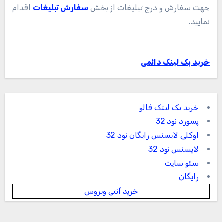
جهت سفارش و درج تبلیغات از بخش
سفارش تبلیغات
اقدام
نمایید.
خرید بک لینک دائمی
خرید بک لینک فالو
پسورد نود 32
اوکلی لایسنس رایگان نود 32
لایسنس نود 32
سئو سایت
رایگان
خرید آنتی ویروس