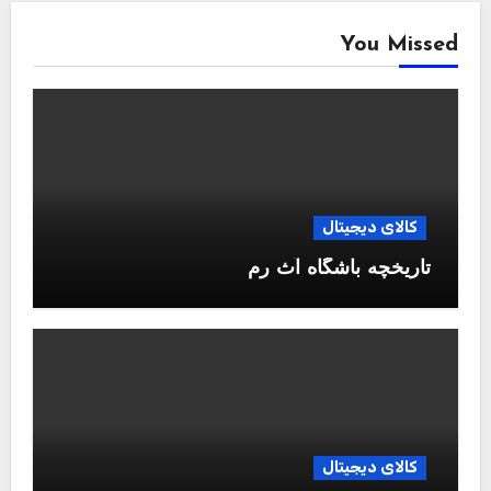
You Missed
کالای دیجیتال
تاریخچه باشگاه آث رم
کالای دیجیتال