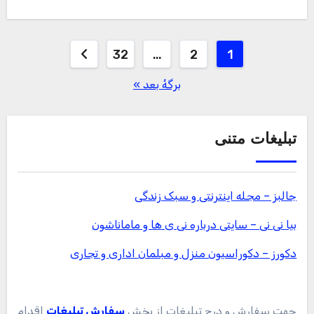
صفحه‌بندی
32
…
2
1
نوشته‌ها
برگهٔ بعد »
تبلیغات متنی
جالبز – مجله اینترنتی و سبک زندگی
بیا نی نی – سایتی درباره نی ی ها و ماماناشون
دکورز – دکوراسیون منزل و مبلمان اداری و تجاری
جهت سفارش و درج تبلیغات از بخش
سفارش تبلیغات
اقدام