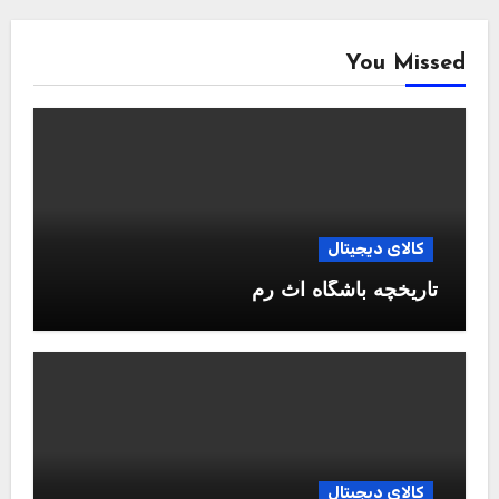
You Missed
کالای دیجیتال
تاریخچه باشگاه آث رم
کالای دیجیتال