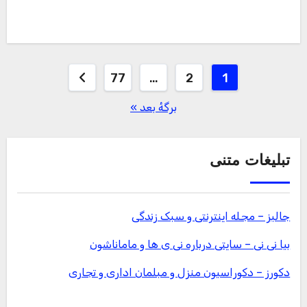
صفحه‌بندی
77
…
2
1
نوشته‌ها
برگهٔ بعد »
تبلیغات متنی
جالبز – مجله اینترنتی و سبک زندگی
بیا نی نی – سایتی درباره نی ی ها و ماماناشون
دکورز – دکوراسیون منزل و مبلمان اداری و تجاری