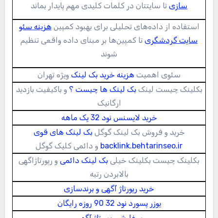
سازی
تا سایتتان در کلمات کلیدی مهم پایدار بماند
استفاده از داده‌های تحلیلی برای بهبود کمپین
هزینه سئو
سایت گردشگری
تا کمپین‌ها بر مبنای داده واقعی تنظیم
شوند
سئوی اهمیت
هزینه خرید بک لینک
ویژه تهران
بکلینک چیست لینک
بک لینک ها چیست ؟
و باکیفیت بازدید
ارگانیک
خرید لایسنس نود 32 یک ماهه
خرید و فروش بک لینک گوگل
بک لینک های قوی
backlink.behtarinseo.ir
و دائمی کلیک گوگل
بکلینک چیست بکلینک خیلی
بک لینک دائمی
و رپورتاژاگهی
بالابردن رتبه
خرید رپورتاژ آگهی و برندسازی
یوزر پسورد نود 32 90 روزه رایگان
سفارش ریپورتاژ آگهی