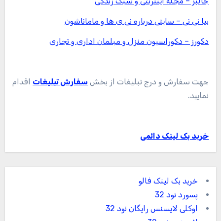
جالبز – مجله اینترنتی و سبک زندگی
بیا نی نی – سایتی درباره نی ی ها و ماماناشون
دکورز – دکوراسیون منزل و مبلمان اداری و تجاری
جهت سفارش و درج تبلیغات از بخش
سفارش تبلیغات
اقدام
نمایید.
خرید بک لینک دائمی
خرید بک لینک فالو
پسورد نود 32
اوکلی لایسنس رایگان نود 32