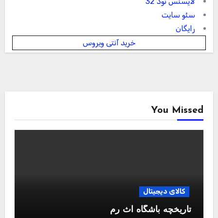
لایسنس نود 32
سئو سایت
رایگان
خرید آنتی ویروس
You Missed
کالای دیجیتال
تاریخچه باشگاه آث رم