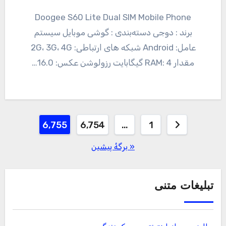
Doogee S60 Lite Dual SIM Mobile Phone
برند : دوجی دسته‌بندی : گوشی موبایل سیستم
عامل: Android شبکه های ارتباطی: 2G، 3G، 4G
مقدار RAM: 4 گیگابایت رزولوشن عکس: 16.0…
صفحه‌بندی
6,755
6,754
…
1
نوشته‌ها
« برگه‌ٔ پیشین
تبلیغات متنی