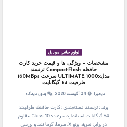
لوازم جانبی موبایل
مشخصات – ویژگی ها و قیمت خرید کارت
حافظه CompactFlash ترنسند
مدلULTIMATE 1000x سرعت 160MBps
ظرفیت 64 گیگابایت
دیجیزا
04 آگوست 2020
بدون دیدگاه
برند : ترنسند دسته‌بندی : کارت حافظه ظرفیت:
64 گیگابایت استاندارد سرعت: Class 10 مقاوم
در برابر: ضربه، پرتو X، سرما، گرما نقد و بررسی