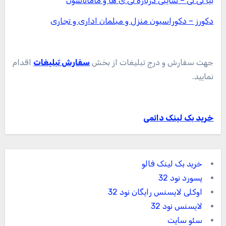
بیا نی نی – سایتی درباره نی ی ها و ماماناشون
دکورز – دکوراسیون منزل و مبلمان اداری و تجاری
جهت سفارش و درج تبلیغات از بخش
سفارش تبلیغات
اقدام
نمایید.
خرید بک لینک دائمی
خرید بک لینک فالو
پسورد نود 32
اوکلی لایسنس رایگان نود 32
لایسنس نود 32
سئو سایت