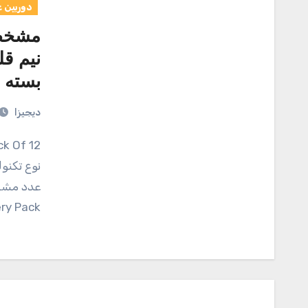
دوربین 
مشخصا
بسته 12 عددی
دیجیزا
ry Pack…