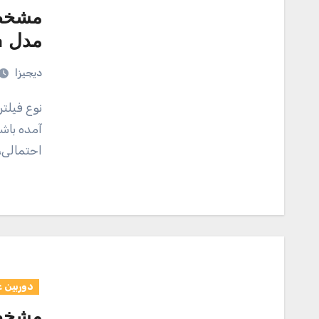
مشخصا
مدل MC UV 58mm
دیجیزا
نوع فیلتر: UV نقد و بررسی اجمالی شاید برای شما هم پیش
آمده باش
احتمالی،
دوربین 
مشخصا