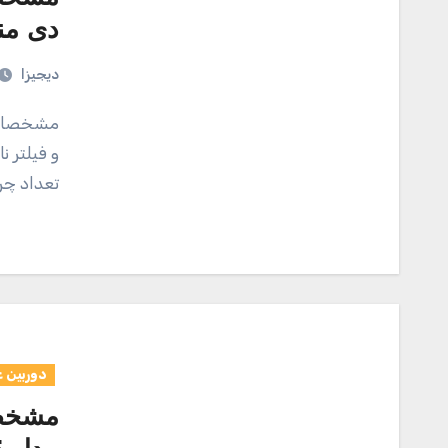
دی منفرتو ک
دیجیزا
مشخصات کالا مشخصات وزن 136 گرم ویژگی ها دیفیوزر سفید
تعداد چراغ‌های D 6
دوربین 
مشخصا