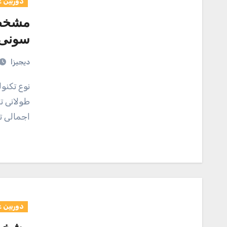
دوربین 
مشخصا
سونی مدل 377
دیجیزا
نوع تکنولوژی باتری: اکسید نقره قابلیت‌های باتری: ماندگاری
طولانی ت
اجمالی تک
دوربین 