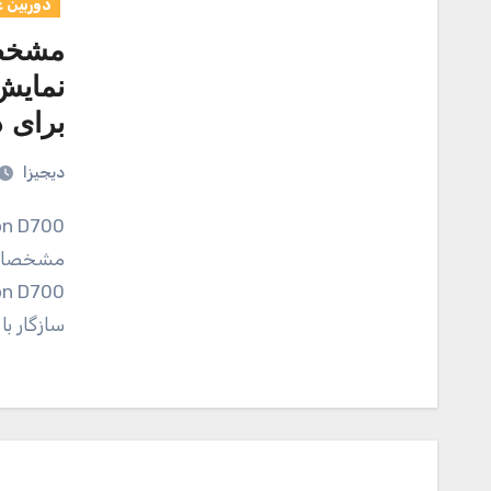
دوربین 
مشخصا
برای د
دیجیزا
سازگار با دوربین