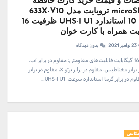
ت و قیمت خرید کارت حافظه
microSD HC تروبایت مدل 633X-V10
کلاس 10 استاندارد UHS-I U1 ظرفیت 16
یت همراه با کارت خوان
23 نوامبر 2021
بدون دیدگاه
مقاوم در برابر مغناطیس، مقاوم در برابر پرتو X، مقاوم در برابر
 در برابر گرما استاندارد سرعت: UHS-I U1…
عکاسی